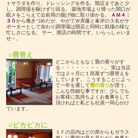
トサラダを作り、ドレッシングを作る。開店まであと少
し。調理場を駆けずり回る。 築地市場より帰った関口が
眠さをこらえて出前用の揚げ物に取り掛かる。
ＡＭ４：
３０
から働きづめだが、やがてＷ斉藤と峯岸の３名がサ
ポーターとして加わり調理場は開店と同時に戦場の様な
忙しさになる。 サー、開店の時間です。いらっしゃいま
せ～。
○畳替え
どこからともなく畳の香りがす
る・・・・・・・・・。 実は当店
では２ヶ月に１部屋ずつ畳替えを
しています。 こうすることによっ
て一年を通して
畳の香り
が漂う。
こんな些細な事ですが、少しでも
お客様に気持ちよくお食事をして
頂ければと私ども社員一同心がけ
ています。
○ピカピカに
１Ｆの店内はどの席からもガラス
越しに季節の庭を見ながら食事を