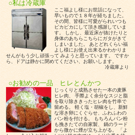
○私は冷蔵庫
ここ福よし様にお世話になって、
早いもので１８年が経ちました。
その間、皆様に可愛がられいつも
ピカピカにして頂き感謝していま
す。 しかし、最近床が抜けたりと
身体のあちらこちらにガタがきて
しまいました。 あとどれくらい福
よし様にお使え出来るかわかりま
せんがもう少し頑張って みようと思っています。 ですか
ら、ドアは静かに閉めてください、お願いします。
冷蔵庫より
○お勧めの一品 ヒレとんかつ
じっくりと成熟させた一本の麦豚
ヒレ肉、 手際よく余分なスジと脂
を取り除ききったヒレ肉を竹串で
留める。 軽く塩・胡椒をし、新鮮
な溶き卵にくぐらせ、ふわふわの
パン粉を付ける。 もちろんパン粉
も挽きたての自家製、 鍋のラード
から微かに煙が立ち上がる。 「よ