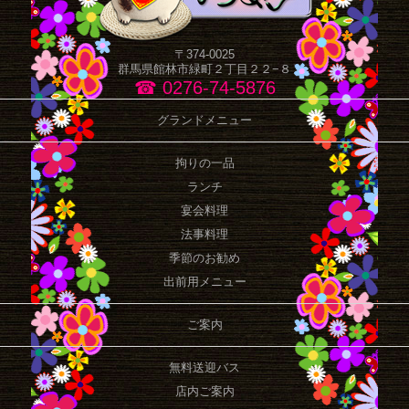
〒374-0025
群馬県館林市緑町２丁目２２−８
☎ 0276-74-5876
グランドメニュー
拘りの一品
ランチ
宴会料理
法事料理
季節のお勧め
出前用メニュー
ご案内
無料送迎バス
店内ご案内