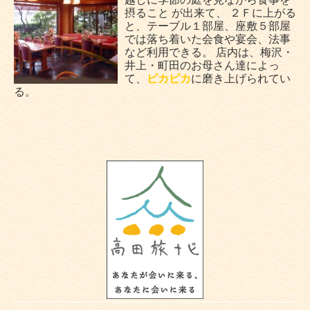
摂ること が出来て、 ２Ｆに上がる
と、テーブル１部屋、座敷５部屋
では落ち着いた会食や宴会、法事
など利用できる。 店内は、梅沢・
井上・町田のお母さん達によっ
て、
ピカピカ
に磨き上げられてい
る。