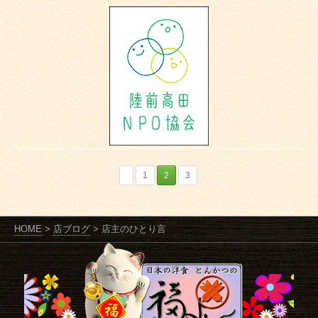
1
2
3
HOME
>
店ブログ
>
店主のひとり言