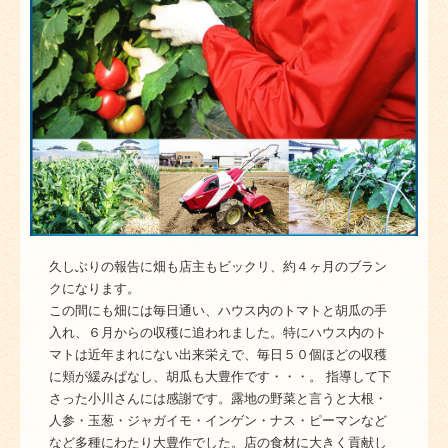
久しぶりの報告に畑も店主もビックリ、約４ヶ月のブラン
クになります。
この間にも畑には毎日通い、ハウス内のトマトと胡瓜の手
入れ、６月からの収穫に追われました。特にハウス内のト
マトは近年まれにない出来栄えで、毎日５０個ほどの収穫
に頬が緩みぱなし、胡瓜も大豊作です・・・。 指導して下
さった小川さんには感謝です。露地の野菜と言うと大根・
人参・玉葱・ジャガイモ・インゲン・ナス・ピーマンなど
など多種にわたり大豊作でした。店の食材に大きく貢献し