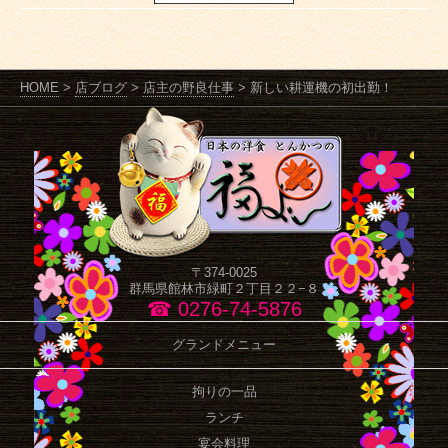
HOME
>
店ブログ
>
店主の野良仕事
>
新しい耕運機の初出勤！
〒374-0025
群馬県館林市緑町２丁目２２−８
☎ 0276-74-5876
グランドメニュー
拘りの一品
ランチ
宴会料理