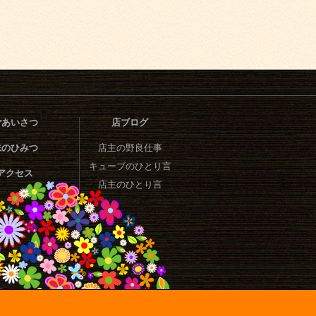
ごあいさつ
店ブログ
味のひみつ
店主の野良仕事
キューブのひとり言
アクセス
店主のひとり言