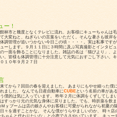
ュー！
館林市と幾度となくテレビに流れ、お客様にキューちゃんは毛
て大変ねと、ねぎらいの言葉をいただく。そんな暑さも彼岸を
体調管理が追いつかない今日この頃・・・・。実は私事ですが
ューします。９月１１日に３時間に及ぶ写真撮影とインタビュ
の一面を飾ることになりました。雑誌の名は「猫びより」、よ
い。皆様も体調管理に十分注意して元気におすごし下さい。キ
０１０年９月２７日
言
来てから７回目の春を迎えました。 あまりにもやせ細った僕に
れました。 なんでも日産自動車に
CUBE
という名前の車があ
う僕的は気に入っています。 昨年２月に体調をくずしてしま
はすっかり元の元気な身体に戻りました。でも、時折薬を飲ま
のＭｙブームは店の娘さんやお客様に可愛がられながら初夏の
日々を過すことかな。 そんな僕がうらやましいのか、 時々店
ーちゃんと代わりたいな」と小声でささやいています。 キュー