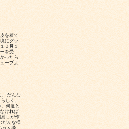
皮を着て
境にグッ
１０月１
ーを受
かったら
ューブよ
、 だんな
るらしく、
い、何度と
なければ
陽射しが作
のだんな様
ちゃん談