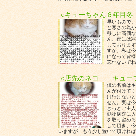
○キューちゃん６年目冬
早いもので、
と寒さの為か
移しに高価な
ん。夜には寒
しております
すが、私は今
になって皆様
忘れないでね
○店先のネコ キュー
僕の名前はキ
んが付けてく
は行けないと
せん。実は今
きっとご主人
動物病院に入
を取り留める
して頂き、今
いますが、もう少し置いて頂ければ