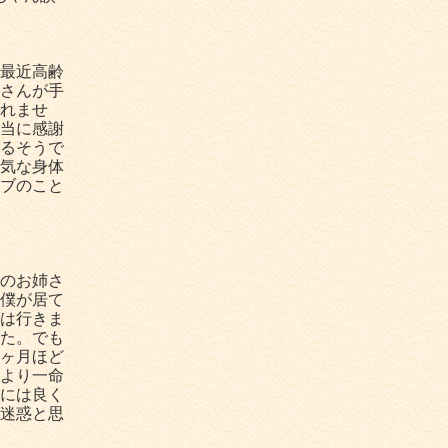
最近高齢
さんが手
れませ
当に感謝
るそうで
気な身体
ブのこと
のお姉さ
僕が居て
は行きま
た。でも
ヶ月ほど
より一命
には良く
迷惑と思