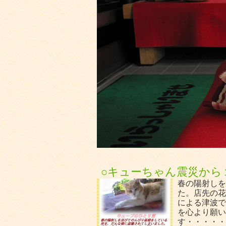
○キューちゃん震災から
春の陽射しを
た。店先の花
による津波で
を心より願い
す・・・・・