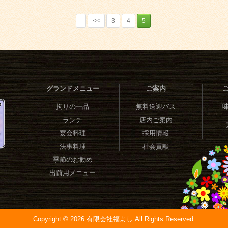
<<
3
4
5
グランドメニュー
ご案内
拘りの一品
無料送迎バス
ランチ
店内ご案内
宴会料理
採用情報
法事料理
社会貢献
季節のお勧め
出前用メニュー
Copyright ©
2026 有限会社福よし All Rights Reserved.