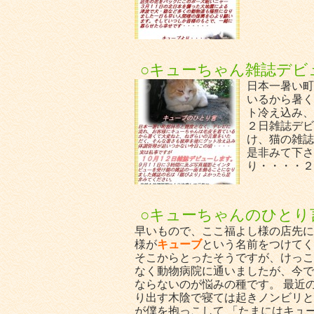
○キューちゃん雑誌デビ
日本一暑い町
いるから暑く
ト冷え込み、
２日雑誌デビ
け、猫の雑誌
是非みて下さ
り・・・・２
○キューちゃんのひとり
早いもので、ここ福よし様の店先に
様が
キューブ
という名前をつけてく
そこからとったそうですが、けっこ
なく動物病院に通いましたが、今で
ならないのが悩みの種です。 最近
り出す木陰で寝ては起きノンビリと
が僕を抱っこして 「たまにはキュ