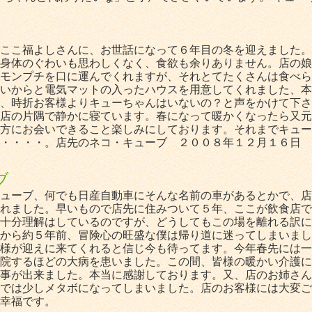
ここ福よしさんに、お世話になって６年目の冬を迎えました。
身体のぐわいも思わしくなく、食欲も余りありません。店の娘
モンプチを口に運んでくれますが、それとてたくさんは食べら
いからと電気マットの入ったハウスを用意してくれました、本
、時折お客様よりキューちゃんはいないの？と声をかけて下さ
店の片隅で静かに寝ています。春になって暖かくなったら又元
方にお会いできること楽しみにしております。それまでキュー
・・・・。店先のネコ・キューブ ２００８年１２月１６日
ブ
ューブ、何でも日産自動車にそんな名前の車があるとかで、店
れました。早いもので店先に住みついて５年、ここが飲食店で
十分理解はしているのですが、どうしてもこの場を離れる訳に
から約５年前、冒険心の旺盛な僕は帰り道に迷ってしまいまし
様が迎えに来てくれると信じ今も待ってます。今年春先には一
院するほどの大病を患いました。この間、皆様の暖かい介護に
事が出来ました。本当に感謝しております。又、店のお姉さん
では少しメタボになってしまいました。店のお客様には大変ご
幸福です。