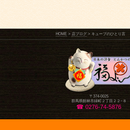
HOME
>
店ブログ
>
キューブのひとり言
〒374-0025
群馬県館林市緑町２丁目２２−８
☎ 0276-74-5876