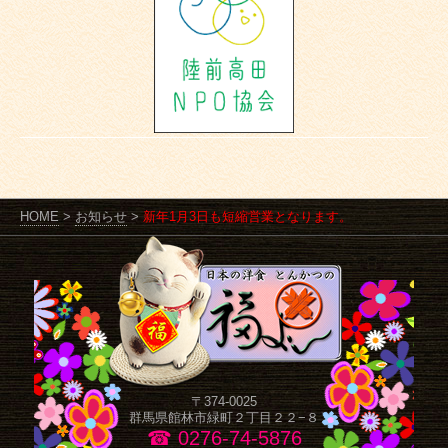
HOME
>
お知らせ
>
新年1月3日も短縮営業となります。
〒374-0025
群馬県館林市緑町２丁目２２−８
☎ 0276-74-5876