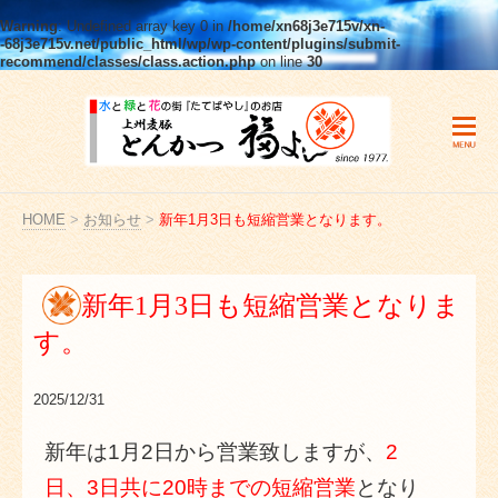
Warning
: Undefined array key 0 in
/home/xn68j3e715v/xn-
-68j3e715v.net/public_html/wp/wp-content/plugins/submit-
recommend/classes/class.action.php
on line
30
HOME
>
お知らせ
>
新年1月3日も短縮営業となります。
新年1月3日も短縮営業となりま
す。
2025/12/31
新年は1月2日から営業致しますが、
2
日、3日共に20時までの短縮営業
となり