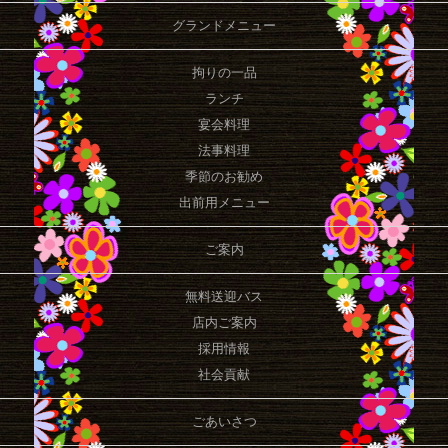
グランドメニュー
拘りの一品
ランチ
宴会料理
法事料理
季節のお勧め
出前用メニュー
ご案内
無料送迎バス
店内ご案内
採用情報
社会貢献
ごあいさつ