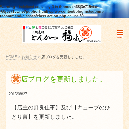
Warning
: Undefined array key 0 in
/home/xn68j3e715v/xn-
-68j3e715v.net/public_html/wp/wp-content/plugins/submit-
recommend/classes/class.action.php
on line
30
HOME
>
お知らせ
>
店ブログを更新しました。
店ブログを更新しました。
2015/08/27
【店主の野良仕事】及び【キューブのひ
とり言】を更新しました。