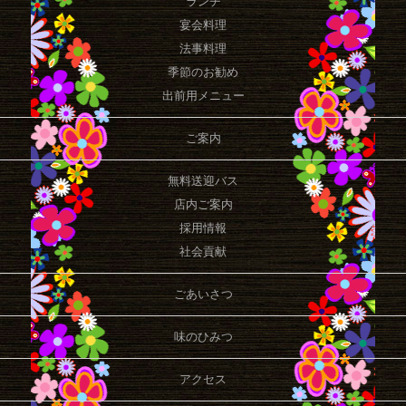
ランチ
宴会料理
法事料理
季節のお勧め
出前用メニュー
ご案内
無料送迎バス
店内ご案内
採用情報
社会貢献
ごあいさつ
味のひみつ
アクセス