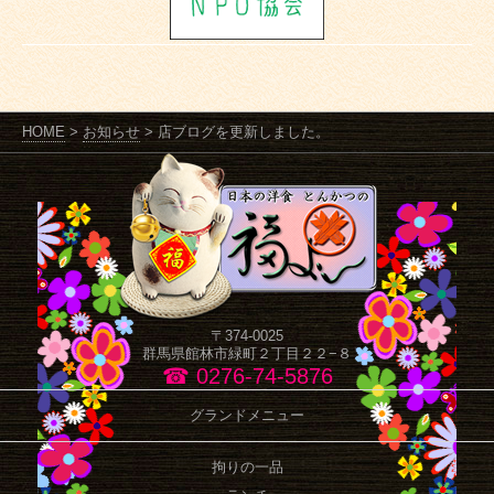
HOME
>
お知らせ
>
店ブログを更新しました。
〒374-0025
群馬県館林市緑町２丁目２２−８
☎ 0276-74-5876
グランドメニュー
拘りの一品